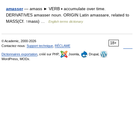
amasser
— amass ► VERB ▪ accumulate over time.
DERIVATIVES amasser noun. ORIGIN Latin amassare, related to
MASS(Cf. ↑mass) …
English terms dictionary
© Academic, 2000-2026
18+
Contactez-nous:
Support technique
,
RÉCLAME
Dictionnaires exportation
, créé sur PHP,
Joomla,
Drupal,
WordPress, MODx.