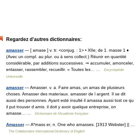
Regardez d'autres dictionnaires:
amasser
— [ amase ] v. tr. <conjug. : 1> • XIIe; de 1. masse 1 ♦
(Avec un compl. au plur. ou à sens collect.) Réunir en quantité
considérable, par additions successives. ⇒ accumuler, amonceler,
entasser, rassembler, recueillir. « Toutes les… …
Encyclopédie
Universelle
amasser
— Amasser. v. a. Faire amas, un amas de plusieurs
choses. Amasser des materiaux. amasser de l argent. Il se dit
aussi des personnes. Ayant esté insulté il amassa aussi tost ce qu
il put trouver d amis. il doit y avoir quelque entreprise, on
amasse… …
Dictionnaire de l'Académie française
Amasser
— A*mass er, n. One who amasses. [1913 Webster] || …
The Collaborative International Dictionary of English