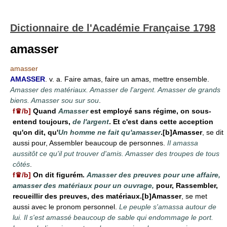
Dictionnaire de l'Académie Française 1798
amasser
amasser
AMASSER
. v. a. Faire amas, faire un amas, mettre ensemble.
Amasser des matériaux. Amasser de l'argent. Amasser de grands
biens. Amasser sou sur sou
.
f♛/b]
Quand
Amasser
est employé sans régime, on sous-
entend toujours,
de l'argent
. Et c'est dans cette acception
qu'on dit, qu'
Un homme ne fait qu'amasser
.[b]Amasser
, se dit
aussi pour, Assembler beaucoup de personnes.
Il amassa
aussitôt ce qu'il put trouver d'amis. Amasser des troupes de tous
côtés
.
f♛/b]
On dit figurém.
Amasser des preuves pour une affaire,
amasser des matériaux pour un ouvrage,
pour, Rassembler,
recueillir des preuves, des matériaux.[b]Amasser
, se met
aussi avec le pronom personnel.
Le peuple s'amassa autour de
lui. Il s'est amassé beaucoup de sable qui endommage le port.