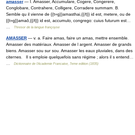
amasser
— I. Amasser, Accumulare, Cogere, Congerere,
Conglobare, Contrahere, Colligere, Corradere summam. B.
Semble qu il vienne de {{t=g}}amasthai,{{/t}} id est, metere, ou de
{{t=g}}amaô,{{/t}} id est, accumulo, congrego: cuius futurum est…
…
Thresor de la langue françoyse
AMASSER
— v. a. Faire amas, faire un amas, mettre ensemble.
Amasser des matériaux. Amasser de l argent. Amasser de grands
biens. Amasser sou sur sou. Amasser les eaux pluviales, dans des
citernes. Il s emploie quelquefois sans régime ; alors il s entend…
…
Dictionnaire de l'Academie Francaise, 7eme edition (1835)