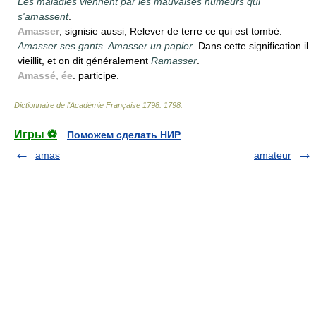
Les maladies viennent par les mauvaises humeurs qui
s'amassent
.
Amasser
, signisie aussi, Relever de terre ce qui est tombé.
Amasser ses gants. Amasser un papier
. Dans cette signification il
vieillit, et on dit généralement
Ramasser
.
Amassé, ée
. participe.
Dictionnaire de l'Académie Française 1798
.
1798
.
Игры ⚽
Поможем сделать НИР
amas
amateur