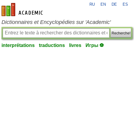
RU
EN
DE
ES
fr-academic.com
Dictionnaires et Encyclopédies sur 'Academic'
Recherche!
interprétations
traductions
livres
Игры ⚽