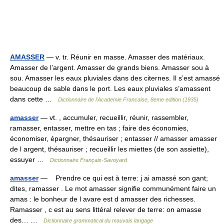
AMASSER
— v. tr. Réunir en masse. Amasser des matériaux.
Amasser de l’argent. Amasser de grands biens. Amasser sou à
sou. Amasser les eaux pluviales dans des citernes. Il s’est amassé
beaucoup de sable dans le port. Les eaux pluviales s’amassent
dans cette …
Dictionnaire de l'Academie Francaise, 8eme edition (1935)
amasser
— vt. , accumuler, recueillir, réunir, rassembler,
ramasser, entasser, mettre en tas ; faire des économies,
économiser, épargner, thésauriser ; entasser // amasser amasser
de l argent, thésauriser ; recueillir les miettes (de son assiette),
essuyer …
Dictionnaire Français-Savoyard
amasser
— Prendre ce qui est à terre: j ai amassé son gant;
dites, ramasser . Le mot amasser signifie communément faire un
amas : le bonheur de l avare est d amasser des richesses.
Ramasser , c est au sens littéral relever de terre: on amasse
des… …
Dictionnaire grammatical du mauvais langage